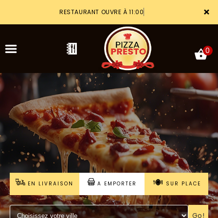
×
RESTAURANT OUVRE À 11:00
0
ACCUEIL
LA CARTE
VOTRE COMPTE
NOTRE RESTAURANT
EN LIVRAISON
A EMPORTER
SUR PLACE
VOS AVIS
MENTIONS LÉGALES
Go!