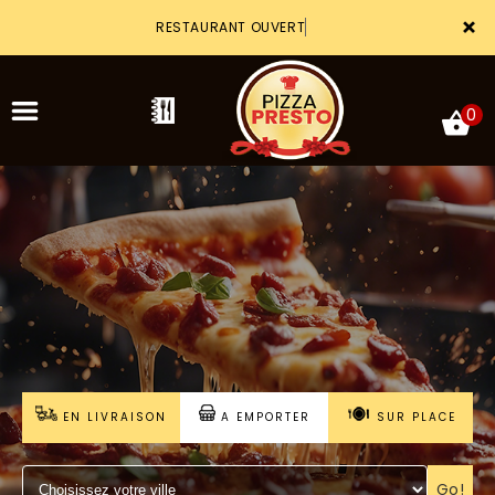
×
RESTAURANT OUVERT
0
ACCUEIL
LA CARTE
VOTRE COMPTE
NOTRE RESTAURANT
EN LIVRAISON
A EMPORTER
SUR PLACE
VOS AVIS
MENTIONS LÉGALES
Go!