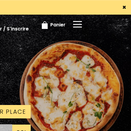
×
×
Panier
 / S'inscrire
R PLACE