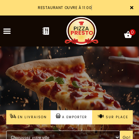
×
RESTAURANT OUVRE À 11:00
0
ACCUEIL
LA CARTE
VOTRE COMPTE
NOTRE RESTAURANT
EN LIVRAISON
A EMPORTER
SUR PLACE
VOS AVIS
MENTIONS LÉGALES
Go!