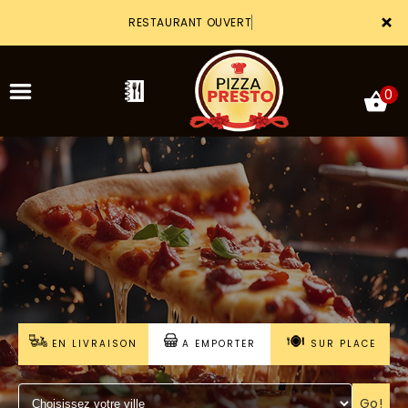
×
RESTAURANT OUVERT
0
ACCUEIL
LA CARTE
VOTRE COMPTE
NOTRE RESTAURANT
EN LIVRAISON
A EMPORTER
SUR PLACE
VOS AVIS
MENTIONS LÉGALES
Go!