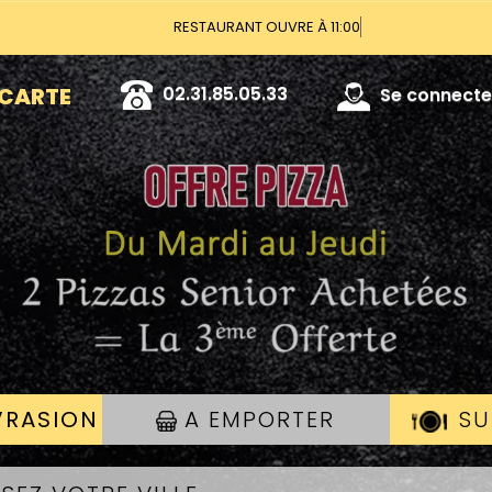
RESTAURANT OUVR
02.31.85.05.33
Se connecter
 CARTE
VRASION
A EMPORTER
SU