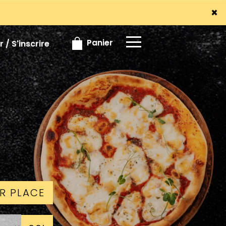
×
×
Panier
 / S'inscrire
R PLACE